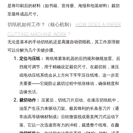
是将印刷后的材料（如书籍、宣传册、海报和包装材料）裁切
。
至最终成品尺寸
切纸机如何工作
？（核心机制）
HOW DOES A PAPER
CUTTING MACHINE WORK
?
无论是基本的手动切纸机还是
高速自动切纸机
，其工作原理都
可以分解为几个关键步骤。
定位与压纸：
将纸堆紧靠机器的后挡规和侧规放置。后
挡规可调节，用于精确设定裁切尺寸。在裁切前，液压
或电动压纸系统会从上方向下牢牢压住纸堆。这一步至
关重要——它能防止裁切过程中纸张移动，确保精度和
边缘光洁。
裁切动作：
压紧后，切纸刀片启动。在液压切纸机中，
油泵产生压力来驱动刀架。极其锋利的长条形刀片（通
常由高等级钢材制成）沿轻微弧线或垂直闸刀式运动下
落。它以一次迅速而有力的冲程，裁透整个纸堆。在
自