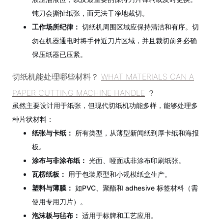
钝刀会撕扯纸张，而无法干净地裁切。
工作场所纪律：
切纸机周围区域应保持清洁和有序。切
勿在机器通电时将手伸近刀片区域，并且裁切前务必确
保压纸器已压紧。
切纸机能处理哪些材料？
WHAT MATERIALS CAN A
PAPER CUTTING MACHINE HANDLE
？
虽然主要设计用于纸张，但现代切纸机功能多样，能够处理多
种片状材料：
纸张与卡纸：
所有类型，从薄型新闻纸到厚卡纸和海报
板。
涂布与非涂布纸：
光面、哑面或非涂布印刷纸张。
瓦楞纸板：
用于包装原型和小规模纸盒生产。
塑料与薄膜：
如PVC、聚酯和 adhesive 标签材料（需
使用专用刀片）。
泡沫板与毡布：
适用于标牌和工艺应用。