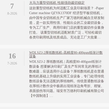
大马力重型切纸机 性能强劲裁切稳定
7
这款重型切纸机为何适配工业及印刷场景？ -Paper
Cutter machine QZYK1370DF 经济型平板切纸机，
8-2026
由中国专业切纸机生产厂家万德利机械自主研发制
造，是一款实用性强、性能出众的工业裁切设备，
专为工厂生产、商用印刷门店的重型裁切作业量身
打造。 该重型切纸机适配材质广泛，可轻松裁切
各类印刷用纸及纸质成品。无论是工厂大批量…
WDLSZJ-2厚纸数纸机-高精度80-400gsm纸张计数
16
设备
WDLSZJ-2 厚纸数纸机 | 高精度80-400gsm纸张计
7-2026
数设备 想要解决印刷厂及生产车间常见的厚纸计
数难题，应该选用什么设备？厚纸数纸机是在普通
数纸机基础上升级的实用工业设备，专门处理传统
数纸设备无法适配的厚纸物料。传统普通数纸设备
在厚纸计数作业中极易出现纸张边角弯折、褶皱、
表面损伤等问题。瑞安市万德利印刷机械有限公司
【中国制造】…