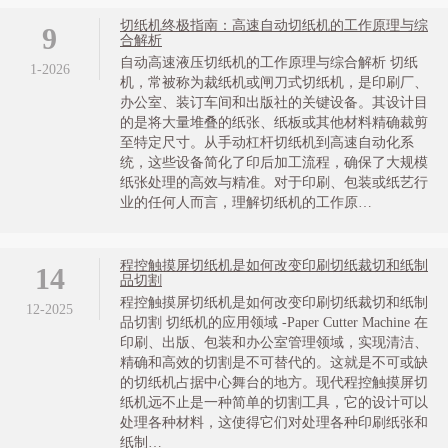
切纸机终极指南：高速自动切纸机的工作原理与综
9
合解析
自动高速液压切纸机的工作原理与综合解析 切纸
1-2026
机，常被称为裁纸机或闸刀式切纸机，是印刷厂、
办公室、装订车间和出版社的关键设备。其设计目
的是将大量堆叠的纸张、纸板或其他材料精确裁剪
至特定尺寸。从手动杠杆切纸机到高速自动化系
统，这些设备简化了印后加工流程，确保了大规模
纸张处理的高效与精准。对于印刷、包装或纸艺行
业的任何人而言，理解切纸机的工作原…
程控触摸屏切纸机是如何改变印刷切纸裁切和纸制
14
品切割
程控触摸屏切纸机是如何改变印刷切纸裁切和纸制
12-2025
品切割 切纸机的应用领域 -Paper Cutter Machine 在
印刷、出版、包装和办公室管理领域，实现清洁、
精确和高效的切割是不可替代的。这就是不可或缺
的切纸机占据中心舞台的地方。现代程控触摸屏切
纸机远不止是一种简单的切割工具，它的设计可以
处理各种材料，这使得它们对处理各种印刷纸张和
纸制…