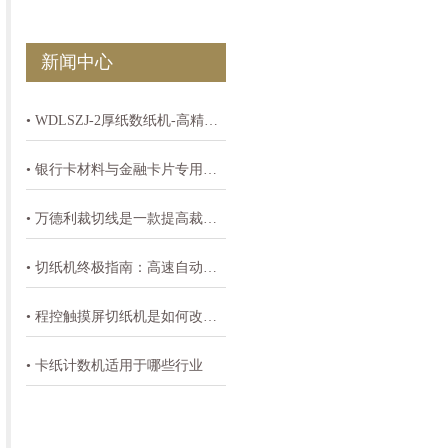
新闻中心
• WDLSZJ-2厚纸数纸机-高精度80-400gsm纸张计数设备
• 银行卡材料与金融卡片专用切纸机
• 万德利裁切线是一款提高裁切效率降低劳动体能是印刷厂降本增效的必备机器
• 切纸机终极指南：高速自动切纸机的工作原理与综合解析
• 程控触摸屏切纸机是如何改变印刷切纸裁切和纸制品切割
• 卡纸计数机适用于哪些行业