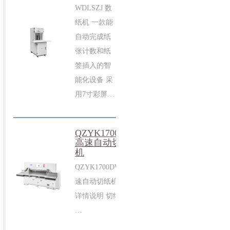
WDLSZJ 数
纸机 一款能
自动完成纸
张计数和纸
签插入的智
能化设备 采
用7寸彩屏…
QZYK1700DW
高速自动切纸
机
QZYK1700DW 高
速自动切纸机 >>
详情说明 切纸机
…