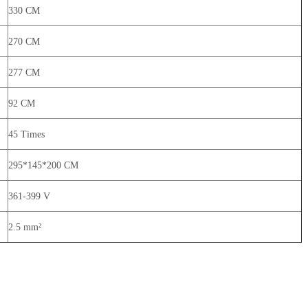
330 CM
270 CM
277 CM
92 CM
45 Times
295*145*200 CM
361-399 V
2.5 mm²