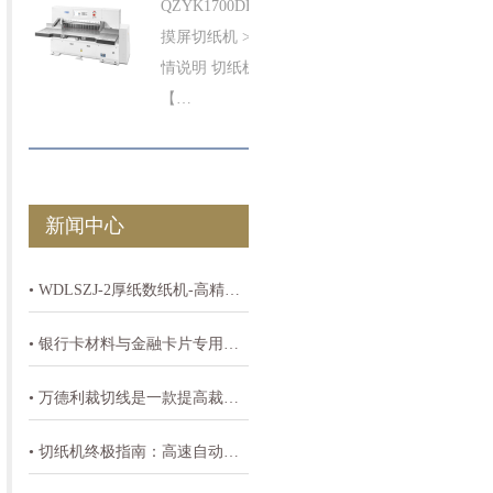
QZYK1700DF 触
摸屏切纸机 >> 详
情说明 切纸机
【…
新闻中心
• WDLSZJ-2厚纸数纸机-高精度80-400gsm纸张计数设备
• 银行卡材料与金融卡片专用切纸机
• 万德利裁切线是一款提高裁切效率降低劳动体能是印刷厂降本增效的必备机器
• 切纸机终极指南：高速自动切纸机的工作原理与综合解析