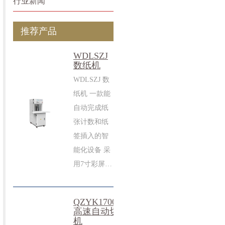
行业新闻
推荐产品
WDLSZJ
数纸机
WDLSZJ 数
纸机 一款能
自动完成纸
张计数和纸
签插入的智
能化设备 采
用7寸彩屏…
QZYK1700DW
高速自动切纸
机