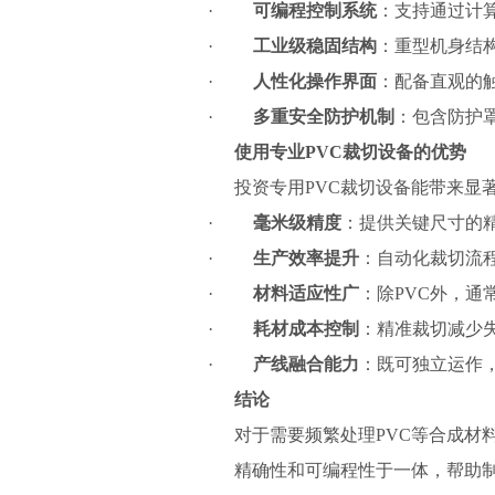
·
可编程控制系统
：支持通过计
·
工业级稳固结构
：重型机身结
·
人性化操作界面
：配备直观的
·
多重安全防护机制
：包含防护
使用专业
PVC
裁切设备的优势
投资专用PVC裁切设备能带来显
·
毫米级精度
：提供关键尺寸的
·
生产效率提升
：自动化裁切流
·
材料适应性广
：除PVC外，通
·
耗材成本控制
：精准裁切减少
·
产线融合能力
：既可独立运作
结论
对于需要频繁处理PVC等合成材
精确性和可编程性于一体，帮助