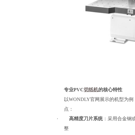
专业
PVC
切纸机
的核心特性
以WONDLY官网展示的机型为
点：
·
高精度刀片系统
：采用合金钢
整